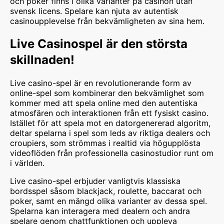
och poker finns i olika varianter på casinon utan
svensk licens. Spelare kan njuta av autentisk
casinoupplevelse från bekvämligheten av sina hem.
Live Casinospel är den största
skillnaden!
Live casino-spel är en revolutionerande form av
online-spel som kombinerar den bekvämlighet som
kommer med att spela online med den autentiska
atmosfären och interaktionen från ett fysiskt casino.
Istället för att spela mot en datorgenererad algoritm,
deltar spelarna i spel som leds av riktiga dealers och
croupiers, som strömmas i realtid via högupplösta
videoflöden från professionella casinostudior runt om
i världen.
Live casino-spel erbjuder vanligtvis klassiska
bordsspel såsom blackjack, roulette, baccarat och
poker, samt en mängd olika varianter av dessa spel.
Spelarna kan interagera med dealern och andra
spelare genom chattfunktionen och uppleva