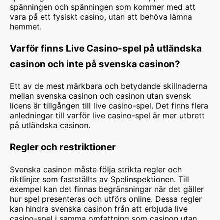
spänningen och spänningen som kommer med att
vara på ett fysiskt casino, utan att behöva lämna
hemmet.
Varför finns Live Casino-spel på utländska
casinon och inte på svenska casinon?
Ett av de mest märkbara och betydande skillnaderna
mellan svenska casinon och casinon utan svensk
licens är tillgången till live casino-spel. Det finns flera
anledningar till varför live casino-spel är mer utbrett
på utländska casinon.
Regler och restriktioner
Svenska casinon måste följa strikta regler och
riktlinjer som fastställts av Spelinspektionen. Till
exempel kan det finnas begränsningar när det gäller
hur spel presenteras och utförs online. Dessa regler
kan hindra svenska casinon från att erbjuda live
casino-spel i samma omfattning som casinon utan