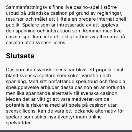
Sammanfattningsvis finns live casino-spel i större
utbud på utländska casinon på grund av regleringar,
resurser och målet att tilltala en bredare internationell
publik. Spelare som är intresserade av att uppleva
den spänning och interaktion som kommer med live
casino-spel kan hitta ett rikligt utbud av alternativ på
casinon utan svensk licens.
Slutsats
Casinon utan svensk licens har blivit ett populärt val
bland svenska spelare som söker variation och
spänning. Med sitt omfattande spelutbud och flexibla
spelupplevelse erbjuder dessa casinon en annorlunda
men lika spännande alternativ till svenska casinon.
Medan det är viktigt att vara medveten om de
potentiella riskerna med att spela på casinon utan
svensk licens, kan de vara ett lockande alternativ för
spelare som söker nya äventyr inom online-
spelvärlden.