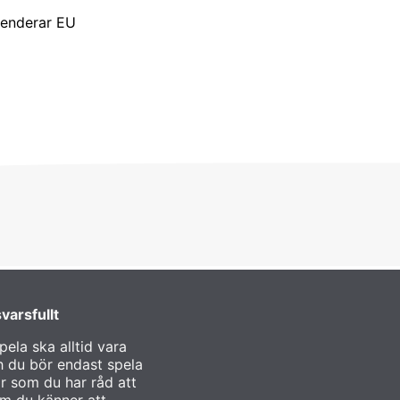
menderar EU
varsfullt
pela ska alltid vara
ch du bör endast spela
r som du har råd att