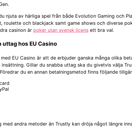
Gen.
 du njuta av härliga spel från både Evolution Gaming och Pla
, roulette och blackjack samt game shows och diverse poke
ndra casinon är
poker utan svensk licens
ett bra val.
h uttag hos EU Casino
 med EU Casino är att de erbjuder ganska många olika bet
n insättning. Gillar du snabba uttag ska du givetvis välja Tr
Föredrar du en annan betalningsmetod finns följande tillgän
card
ayPal
g med andra metoder än Trustly kan dröja något längre inn
.