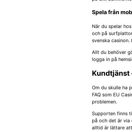
Spela från mob
När du spelar hos
och på surfplatto
svenska casinon. 
Allt du behöver g
logga in på hemsi
Kundtjänst 
Om du skulle ha p
FAQ som EU Casino
problemen.
Supporten finns ti
på och det är via
alltid är lättare 