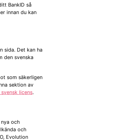
ditt BankID så
ser innan du kan
n sida. Det kan ha
om den svenska
got som säkerligen
nna sektion av
 svensk licens
.
e nya och
älkända och
O, Evolution