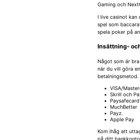
Gaming och Next
I live casinot kan
spel som baccarat
spela poker på a
Insättning- oc
Något som är bra
när du vill göra e
betalningsmetod. 
VISA/Master
Skrill och P
Paysafecard
MuchBetter
Payz.
Apple Pay
Kom ihåg att utta
på ditt bankkonto