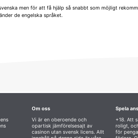
svenska men för att få hjälp så snabbt som möjligt rekom
änder de engelska språket.
Om oss
Spela ans
cens
Vi är en oberoende och
+18. Att s
ens
opartisk jämförelsesajt av
roligt, o
casinon utan svensk licens. Allt
för penga