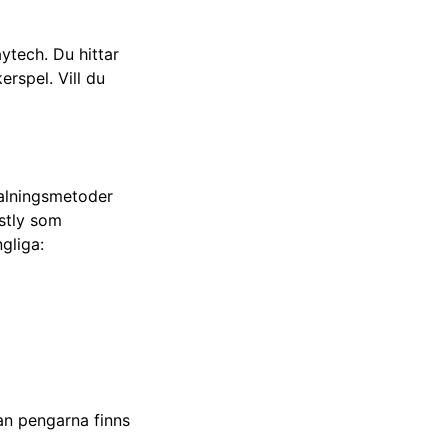
ytech. Du hittar
rspel. Vill du
alningsmetoder
ustly som
gliga:
an pengarna finns