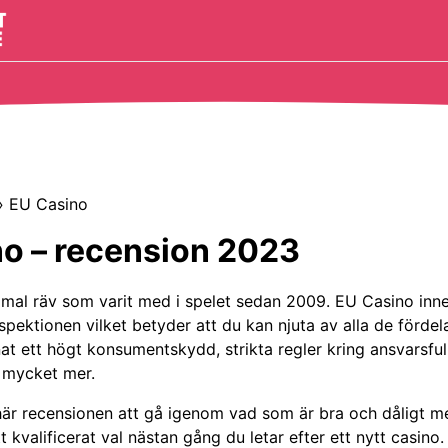
»
EU Casino
o – recension 2023
mal räv som varit med i spelet sedan 2009. EU Casino inneh
spektionen vilket betyder att du kan njuta av alla de förde
at ett högt konsumentskydd, strikta regler kring ansvarsful
 mycket mer.
här recensionen att gå igenom vad som är bra och dåligt 
t kvalificerat val nästan gång du letar efter ett nytt casino.