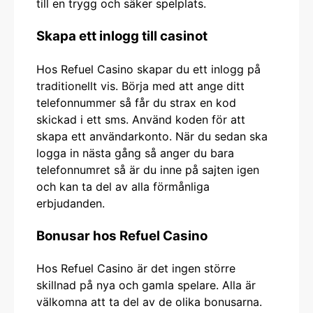
till en trygg och säker spelplats.
Skapa ett inlogg till casinot
Hos Refuel Casino skapar du ett inlogg på
traditionellt vis. Börja med att ange ditt
telefonnummer så får du strax en kod
skickad i ett sms. Använd koden för att
skapa ett användarkonto. När du sedan ska
logga in nästa gång så anger du bara
telefonnumret så är du inne på sajten igen
och kan ta del av alla förmånliga
erbjudanden.
Bonusar hos Refuel Casino
Hos Refuel Casino är det ingen större
skillnad på nya och gamla spelare. Alla är
välkomna att ta del av de olika bonusarna.