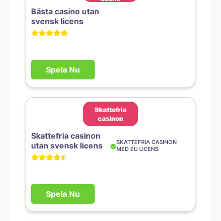
Bästa casino utan
svensk licens
Spela Nu
Skattefria casinon
SKATTEFRIA CASINON
utan svensk licens
MED EU LICENS
Spela Nu