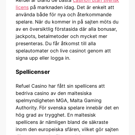
licens
på marknaden idag. Det är enkelt att
använda både för nya och återkommande
spelare. När du kommer in på sajten möts du
av en översiktlig förstasida där alla bonusar,
jackpots, betalmetoder och mycket mer
presenteras. Du får åtkomst till alla
spelautomater och live casinot genom att
signa upp eller logga in.
Spellicenser
Refuel Casino har fått sin spellicens att
bedriva casino av den maltesiska
spelmyndigheten MGA, Malta Gaming
Authority. För svenska spelare innebär det en
hög grad av trygghet. En maltesisk
spellicens är nämligen bland de säkraste
inom den europeiska sfären, vilket gör sajten