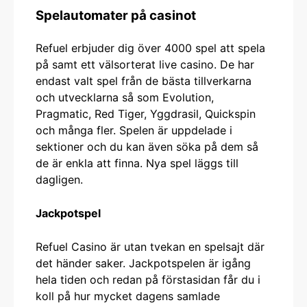
Spelautomater på casinot
Refuel erbjuder dig över 4000 spel att spela
på samt ett välsorterat live casino. De har
endast valt spel från de bästa tillverkarna
och utvecklarna så som Evolution,
Pragmatic, Red Tiger, Yggdrasil, Quickspin
och många fler. Spelen är uppdelade i
sektioner och du kan även söka på dem så
de är enkla att finna. Nya spel läggs till
dagligen.
Jackpotspel
Refuel Casino är utan tvekan en spelsajt där
det händer saker. Jackpotspelen är igång
hela tiden och redan på förstasidan får du i
koll på hur mycket dagens samlade