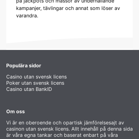
på jackpots och massor av underhållande
kampanjer, tävlingar och annat som löser av
varandra.
Populära sidor
Casino utan svensk licens
Poker utan svensk licens
Casino utan BankID
Om oss
Vi är en oberoende och opartisk jämförelsesajt av
casinon utan svensk licens. Allt innehåll på denna sida
är våra egna tankar och baserat enbart på våra